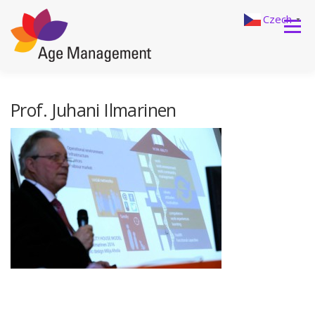
Přeskočit na obsah
Czech
▼
Menu
DOMŮ
O NÁS
Prof. Juhani Ilmarinen
PROČ SE AGE MANAGEMENTEM ZABÝVAT?
NAŠE NABÍDKA
REALIZOVANÉ PROJEKTY
AKTUALITY
KONTAKTY