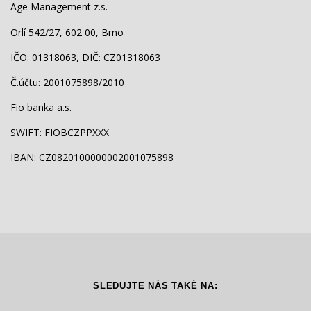
Age Management z.s.
Orlí 542/27, 602 00, Brno
IČO: 01318063, DIČ: CZ01318063
Č.účtu: 2001075898/2010
Fio banka a.s.
SWIFT: FIOBCZPPXXX
IBAN: CZ0820100000002001075898
SLEDUJTE NÁS TAKÉ NA: