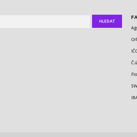
F
Ag
Or
IČ
Č.
Fio
SW
IB