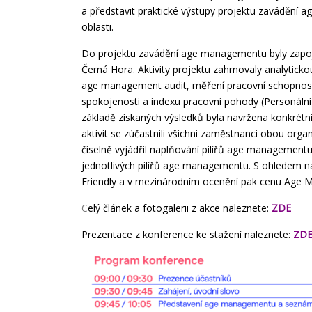
a představit praktické výstupy projektu zavádění 
oblasti.
Do projektu zavádění age managementu byly zapo
Černá Hora. Aktivity projektu zahrnovaly analytic
age management audit, měření pracovní schopnosti
spokojenosti a indexu pracovní pohody (Personální 
základě získaných výsledků byla navržena konkrét
aktivit se zúčastnili všichni zaměstnanci obou organ
číselně vyjádřil naplňování pilířů age management
jednotlivých pilířů age managementu. S ohledem n
Friendly a v mezinárodním ocenění pak cenu Age 
C
elý článek a fotogalerii z akce naleznete:
ZDE
Prezentace z konference ke stažení naleznete:
ZD