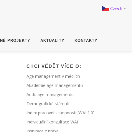
Czech
▼
ANÉ PROJEKTY
AKTUALITY
KONTAKTY
CHCI VĚDĚT VÍCE O:
Age management v médiích
Akademie age managementu
Audit age managementu
Demografické stárnutí
Index pracovní schopnosti (WAI 1.0)
Individuální konzultace WAI
Inspirace z praxe