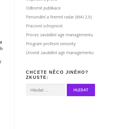
Odborné publikace
Personální a firemní radar (WAI 2.0)
Pracovní schopnost
Proces zavádění age managementu
Na
Program profesní seniority
ch
Úrovně zavádění age managementu
í
CHCETE NĚCO JINÉHO?
ZKUSTE:
Vyhledávání