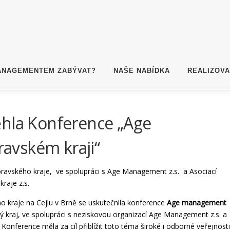
ANAGEMENTEM ZABÝVAT?
NAŠE NABÍDKA
REALIZOV
ěhla Konference „Age
avském kraji“
ravského kraje, ve spolupráci s Age Management z.s. a Asociací
raje z.s.
ho kraje na Cejlu v Brně se uskutečnila konference
Age management
ý kraj, ve spolupráci s neziskovou organizací Age Management z.s. a
 Konference měla za cíl přiblížit toto téma široké i odborné veřejnosti