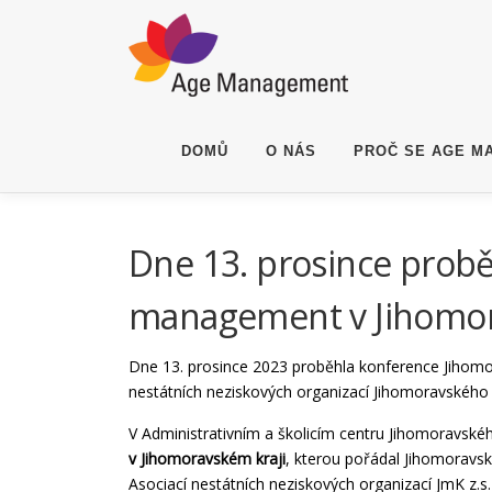
Přeskočit na obsah
DOMŮ
O NÁS
PROČ SE AGE M
Dne 13. prosince prob
management v Jihomor
Dne 13. prosince 2023 proběhla konference Jihomo
nestátních neziskových organizací Jihomoravského k
V Administrativním a školicím centru Jihomoravské
v Jihomoravském kraji
, kterou pořádal Jihomoravsk
Asociací nestátních neziskových organizací JmK z.s.