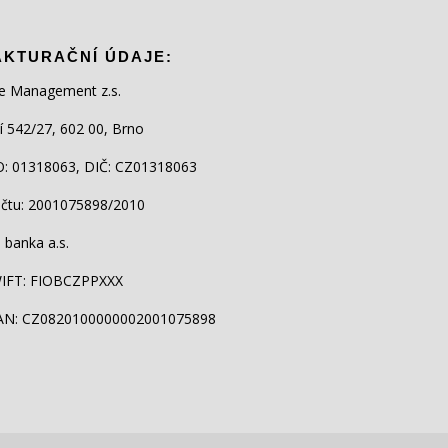
AKTURAČNÍ ÚDAJE:
e Management z.s.
lí 542/27, 602 00, Brno
O: 01318063, DIČ: CZ01318063
účtu: 2001075898/2010
 banka a.s.
IFT: FIOBCZPPXXX
AN: CZ0820100000002001075898