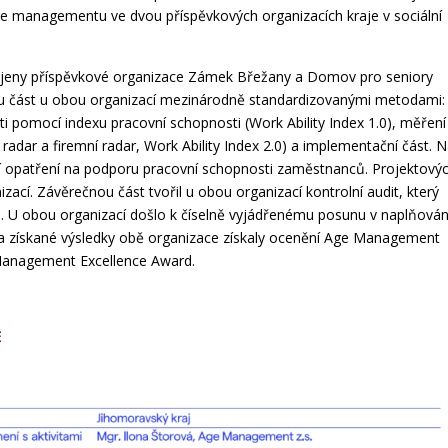
age managementu ve dvou příspěvkových organizacích kraje v sociální
jeny příspěvkové organizace Zámek Břežany a Domov pro seniory
kou část u obou organizací mezinárodně standardizovanými metodami:
 pomocí indexu pracovní schopnosti (Work Ability Index 1.0), měření
radar a firemní radar, Work Ability Index 2.0) a implementační část. 
ní opatření na podporu pracovní schopnosti zaměstnanců. Projektový
izací. Závěrečnou část tvořil u obou organizací kontrolní audit, který
u. U obou organizací došlo k číselně vyjádřenému posunu v naplňován
a získané výsledky obě organizace získaly ocenění Age Management
Management Excellence Award.
E