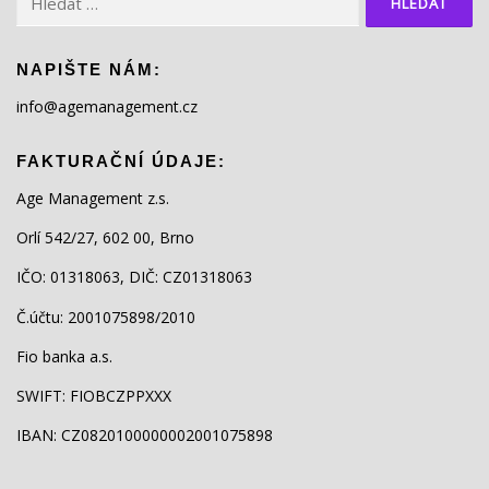
NAPIŠTE NÁM:
info@agemanagement.cz
FAKTURAČNÍ ÚDAJE:
Age Management z.s.
Orlí 542/27, 602 00, Brno
IČO: 01318063, DIČ: CZ01318063
Č.účtu: 2001075898/2010
Fio banka a.s.
SWIFT: FIOBCZPPXXX
IBAN: CZ0820100000002001075898